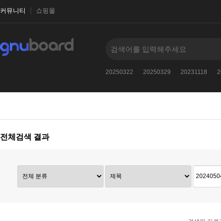
커뮤니티
쇼핑몰
240504
20250517
20260328
20250322
20250329
20231118
2
전체검색 결과