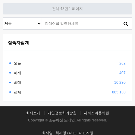
전체 48건
1 페이지
접속자집계
오늘
262
어제
407
최대
10,230
전체
885,130
회사소개
개인정보처리방침
서비스이용약관
Copyright ©
소유하신 도메인.
All rights reserved.
회사명 : 회사명 / 대표 : 대표자명